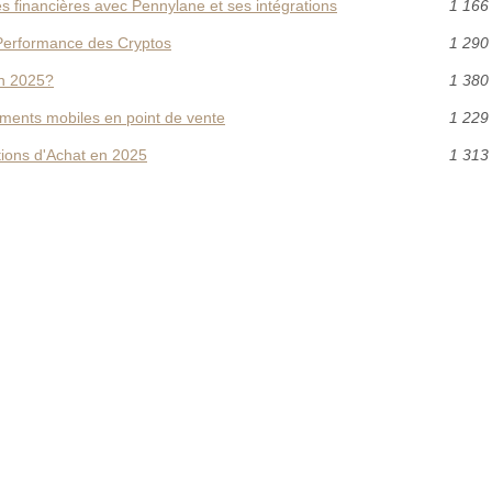
s financières avec Pennylane et ses intégrations
1 166
 Performance des Cryptos
1 290
en 2025?
1 380
ements mobiles en point de vente
1 229
ptions d'Achat en 2025
1 313