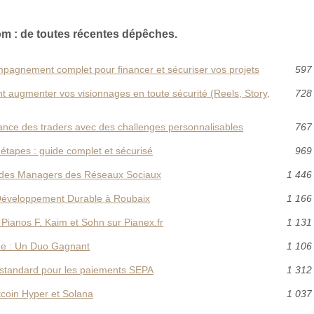
m : de toutes récentes dépêches.
pagnement complet pour financer et sécuriser vos projets
597 
 augmenter vos visionnages en toute sécurité (Reels, Story,
728 
nance des traders avec des challenges personnalisables
767 
 étapes : guide complet et sécurisé
969 
l des Managers des Réseaux Sociaux
1 446
 Développement Durable à Roubaix
1 166
 Pianos F. Kaim et Sohn sur Pianex.fr
1 131
yee : Un Duo Gagnant
1 106
u standard pour les paiements SEPA
1 312
tcoin Hyper et Solana
1 037