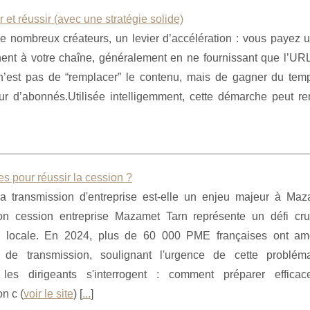
t réussir (avec une stratégie solide)
nombreux créateurs, un levier d’accélération : vous payez u
ent à votre chaîne, généralement en ne fournissant que l’URL
f n’est pas de “remplacer” le contenu, mais de gagner du tem
eur d’abonnés.Utilisée intelligemment, cette démarche peut ren
s pour réussir la cession ?
la transmission d'entreprise est-elle un enjeu majeur à Ma
ion cession entreprise Mazamet Tarn représente un défi cru
e locale. En 2024, plus de 60 000 PME françaises ont am
 de transmission, soulignant l'urgence de cette problém
les dirigeants s'interrogent : comment préparer effica
n c (
voir le site
) [
...
]