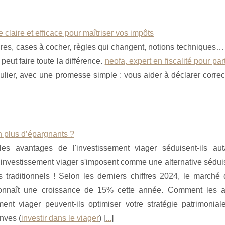
e claire et efficace pour maîtriser vos impôts
laires, cases à cocher, règles qui changent, notions techniques…
eut faire toute la différence.
neofa, expert en fiscalité pour part
culier, avec une promesse simple : vous aider à déclarer corre
en plus d’épargnants ?
les avantages de l'investissement viager séduisent-ils au
investissement viager s'imposent comme une alternative sédui
 traditionnels ! Selon les derniers chiffres 2024, le marché 
connaît une croissance de 15% cette année. Comment les 
ment viager peuvent-ils optimiser votre stratégie patrimonial
inves (
investir dans le viager
) [
...
]