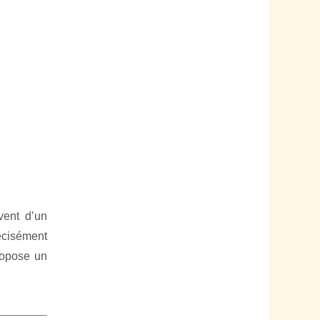
vent d’un
écisément
ropose un