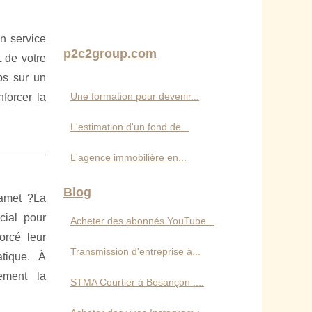
n service
p2c2group.com
 de votre
ps sur un
Une formation pour devenir...
forcer la
L'estimation d'un fond de...
L'agence immobilière en...
Blog
zamet ?La
cial pour
Acheter des abonnés YouTube...
orcé leur
Transmission d'entreprise à...
atique. À
cement la
STMA Courtier à Besançon :...