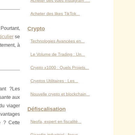
Acheter des vues Instagram :...
Acheter des likes TikTok...
 Pourtant,
Crypto
iculier
se
Technologies Avancées en...
ctement, à
Le Volume de Trading : Un...
Crypto x1000 : Quels Projets...
Cryptos Utilitaires : Les...
tant ?Les
Nouvelle crypto et blockchain...
sante aux
du viager
Défiscalisation
avantages
Neofa, expert en fiscalité...
e ? Cette
Girardin industriel : focus...