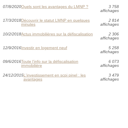
07/8/2020
Quels sont les avantages du LMNP ?
3 758
affichages
17/3/2018
Découvrir le statut LMNP en quelques
2 814
minutes
affichages
10/2/2018
Actus immobilières sur la défiscalisation
2 306
affichages
12/9/2016
Investir en logement neuf
5 258
affichages
09/6/2016
Toute l’info sur la défiscalisation
6 073
immobilière
affichages
24/12/2015
L'investissement en scpi pinel : les
3 479
avantages
affichages