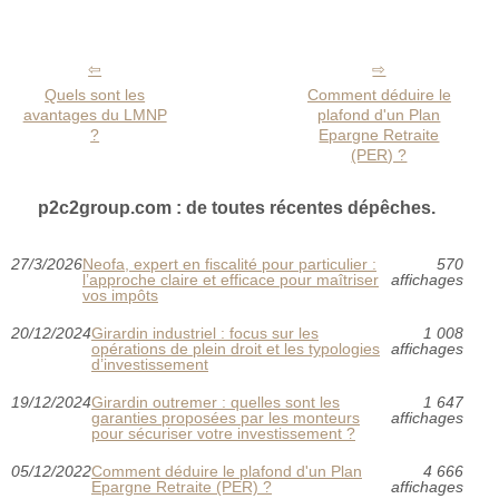
Quels sont les
Comment déduire le
avantages du LMNP
plafond d'un Plan
?
Epargne Retraite
(PER) ?
p2c2group.com : de toutes récentes dépêches.
27/3/2026
Neofa, expert en fiscalité pour particulier :
570
l’approche claire et efficace pour maîtriser
affichages
vos impôts
20/12/2024
Girardin industriel : focus sur les
1 008
opérations de plein droit et les typologies
affichages
d’investissement
19/12/2024
Girardin outremer : quelles sont les
1 647
garanties proposées par les monteurs
affichages
pour sécuriser votre investissement ?
05/12/2022
Comment déduire le plafond d'un Plan
4 666
Epargne Retraite (PER) ?
affichages