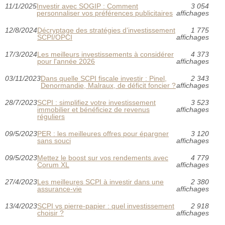
11/1/2025
Investir avec SOGIP : Comment
3 054
personnaliser vos préférences publicitaires
affichages
12/8/2024
Décryptage des stratégies d’investissement
1 775
SCPI/OPCI
affichages
17/3/2024
Les meilleurs investissements à considérer
4 373
pour l'année 2026
affichages
03/11/2023
Dans quelle SCPI fiscale investir : Pinel,
2 343
Denormandie, Malraux, de déficit foncier ?
affichages
28/7/2023
SCPI : simplifiez votre investissement
3 523
immobilier et bénéficiez de revenus
affichages
réguliers
09/5/2023
PER : les meilleures offres pour épargner
3 120
sans souci
affichages
09/5/2023
Mettez le boost sur vos rendements avec
4 779
Corum XL
affichages
27/4/2023
Les meilleures SCPI à investir dans une
2 380
assurance-vie
affichages
13/4/2023
SCPI vs pierre-papier : quel investissement
2 918
choisir ?
affichages