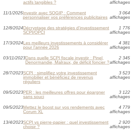
actifs tangibles ?
affichages
11/1/2025
Investir avec SOGIP : Comment
3 064
personnaliser vos préférences publicitaires
affichages
12/8/2024
Décryptage des stratégies d’investissement
1 776
SCPI/OPCI
affichages
17/3/2024
Les meilleurs investissements à considérer
4 381
pour l'année 2026
affichages
03/11/2023
Dans quelle SCPI fiscale investir : Pinel,
2 345
Denormandie, Malraux, de déficit foncier ?
affichages
28/7/2023
SCPI : simplifiez votre investissement
3 523
immobilier et bénéficiez de revenus
affichages
réguliers
09/5/2023
PER : les meilleures offres pour épargner
3 122
sans souci
affichages
09/5/2023
Mettez le boost sur vos rendements avec
4 779
Corum XL
affichages
13/4/2023
SCPI vs pierre-papier : quel investissement
2 920
choisir ?
affichages