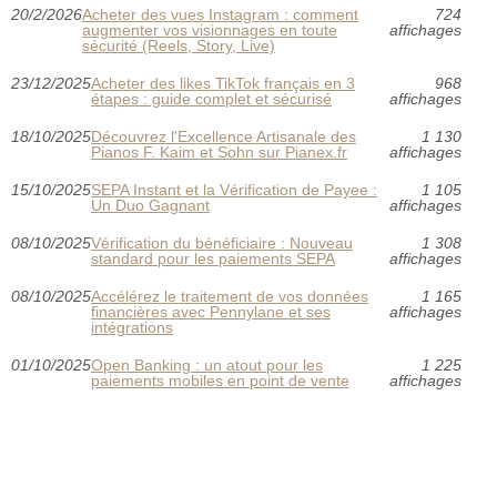
20/2/2026
Acheter des vues Instagram : comment
724
augmenter vos visionnages en toute
affichages
sécurité (Reels, Story, Live)
23/12/2025
Acheter des likes TikTok français en 3
968
étapes : guide complet et sécurisé
affichages
18/10/2025
Découvrez l'Excellence Artisanale des
1 130
Pianos F. Kaim et Sohn sur Pianex.fr
affichages
15/10/2025
SEPA Instant et la Vérification de Payee :
1 105
Un Duo Gagnant
affichages
08/10/2025
Vérification du bénéficiaire : Nouveau
1 308
standard pour les paiements SEPA
affichages
08/10/2025
Accélérez le traitement de vos données
1 165
financières avec Pennylane et ses
affichages
intégrations
01/10/2025
Open Banking : un atout pour les
1 225
paiements mobiles en point de vente
affichages