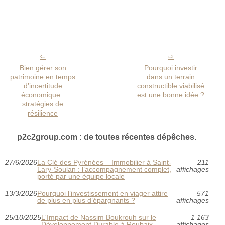
Bien gérer son
Pourquoi investir
patrimoine en temps
dans un terrain
d’incertitude
constructible viabilisé
économique :
est une bonne idée ?
stratégies de
résilience
p2c2group.com : de toutes récentes dépêches.
27/6/2026
La Clé des Pyrénées – Immobilier à Saint-
211
Lary-Soulan : l’accompagnement complet,
affichages
porté par une équipe locale
13/3/2026
Pourquoi l’investissement en viager attire
571
de plus en plus d’épargnants ?
affichages
25/10/2025
L'Impact de Nassim Boukrouh sur le
1 163
Développement Durable à Roubaix
affichages