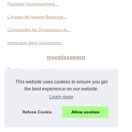
Pourquoi l’investissement...
L'Impact de Nassim Boukrouh...
Comprendre les Dynamiques du...
Immersion dans l’experience...
Investissement
Stradger: comment cette prop...
This website uses cookies to ensure you get
Pourquoi et comment investir...
the best experience on our website.
Investir avec SOGIP : Comment...
Learn more
Décryptage des stratégies...
Refuse Cookie
Allow cookies
Les meilleurs investissements...