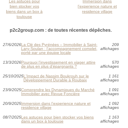
Les astuces pour
Immersion dans
bien stocker vos
l’experience nature et
biens dans un box à
residence village
toulouse
p2c2group.com : de toutes récentes dépêches.
27/6/2026
La Clé des Pyrénées – Immobilier à Saint-
209
Lary-Soulan : l’accompagnement complet,
affichages
porté par une équipe locale
13/3/2026
Pourquoi l’investissement en viager attire
570
de plus en plus d’épargnants ?
affichages
25/10/2025
L'Impact de Nassim Boukrouh sur le
1 161
Développement Durable à Roubaix
affichages
23/9/2025
Comprendre les Dynamiques du Marché
1 091
Immobilier avec Revue Foncière
affichages
20/9/2025
Immersion dans l’experience nature et
1 092
residence village
affichages
08/7/2025
Les astuces pour bien stocker vos biens
1 163
dans un box à toulouse
affichages