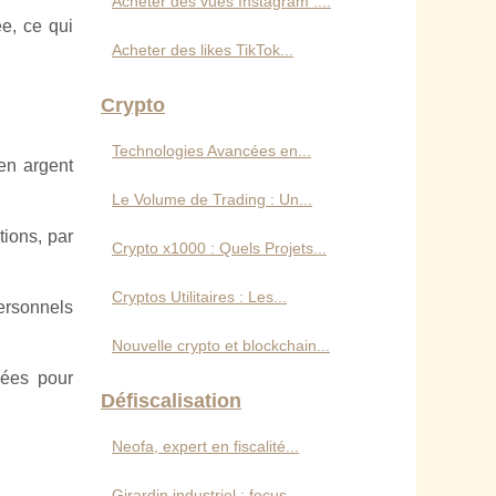
Acheter des vues Instagram :...
ée, ce qui
Acheter des likes TikTok...
Crypto
Technologies Avancées en...
 en argent
Le Volume de Trading : Un...
tions, par
Crypto x1000 : Quels Projets...
Cryptos Utilitaires : Les...
personnels
Nouvelle crypto et blockchain...
giées pour
Défiscalisation
Neofa, expert en fiscalité...
Girardin industriel : focus...