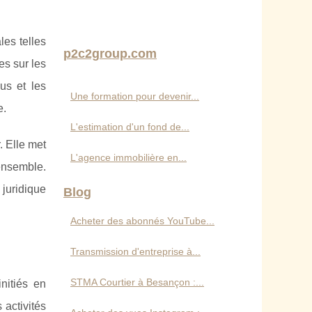
les telles
p2c2group.com
es sur les
us et les
Une formation pour devenir...
e.
L'estimation d'un fond de...
. Elle met
L'agence immobilière en...
 ensemble.
 juridique
Blog
Acheter des abonnés YouTube...
Transmission d'entreprise à...
STMA Courtier à Besançon :...
initiés en
 activités