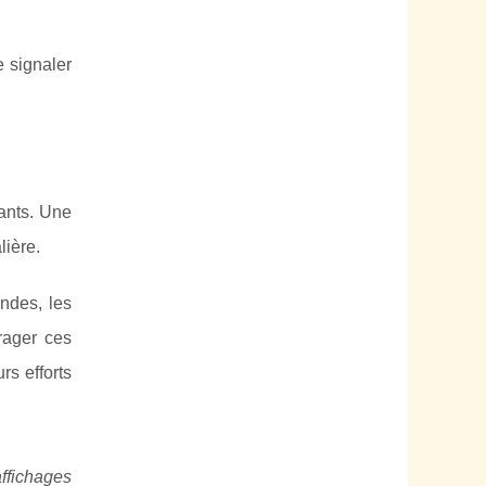
e signaler
nants. Une
lière.
ndes, les
rager ces
rs efforts
affichages