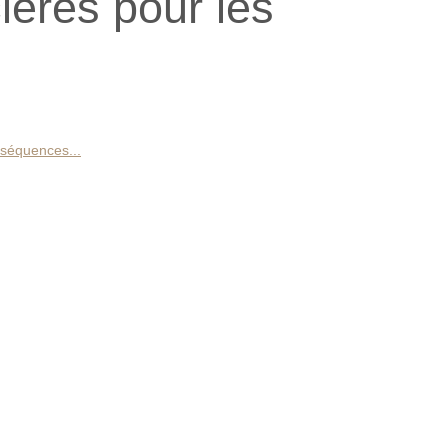
cières pour les
nséquences...