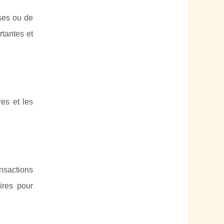
ises ou de
rtantes et
res et les
ansactions
ires pour