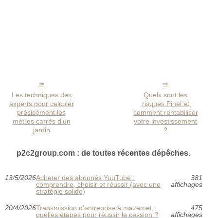
Les techniques des
Quels sont les
experts pour calculer
risques Pinel et
précisément les
comment rentabiliser
mètres carrés d'un
votre investissement
jardin
?
p2c2group.com : de toutes récentes dépêches.
13/5/2026
Acheter des abonnés YouTube :
381
comprendre, choisir et réussir (avec une
affichages
stratégie solide)
20/4/2026
Transmission d'entreprise à mazamet :
475
quelles étapes pour réussir la cession ?
affichages