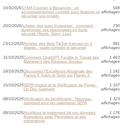
10/3/2026
STMA Courtier à Besançon : un
598
accompagnement complet pour financer et
affichages
sécuriser vos projets
20/2/2026
Acheter des vues Instagram : comment
730
augmenter vos visionnages en toute
affichages
sécurité (Reels, Story, Live)
23/12/2025
Acheter des likes TikTok français en 3
981
étapes : guide complet et sécurisé
affichages
31/10/2025
Comment ChatGPT Facilite le Travail des
1 463
Managers des Réseaux Sociaux
affichages
18/10/2025
Découvrez l'Excellence Artisanale des
1 141
Pianos F. Kaim et Sohn sur Pianex.fr
affichages
15/10/2025
SEPA Instant et la Vérification de Payee :
1 107
Un Duo Gagnant
affichages
08/10/2025
Vérification du bénéficiaire : Nouveau
1 323
standard pour les paiements SEPA
affichages
08/10/2025
Accélérez le traitement de vos données
1 176
financières avec Pennylane et ses
affichages
intégrations