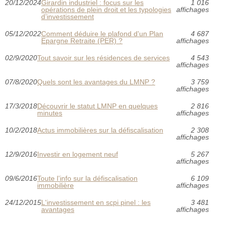
20/12/2024
Girardin industriel : focus sur les
1 016
opérations de plein droit et les typologies
affichages
d’investissement
05/12/2022
Comment déduire le plafond d'un Plan
4 687
Epargne Retraite (PER) ?
affichages
02/9/2020
Tout savoir sur les résidences de services
4 543
affichages
07/8/2020
Quels sont les avantages du LMNP ?
3 759
affichages
17/3/2018
Découvrir le statut LMNP en quelques
2 816
minutes
affichages
10/2/2018
Actus immobilières sur la défiscalisation
2 308
affichages
12/9/2016
Investir en logement neuf
5 267
affichages
09/6/2016
Toute l’info sur la défiscalisation
6 109
immobilière
affichages
24/12/2015
L'investissement en scpi pinel : les
3 481
avantages
affichages