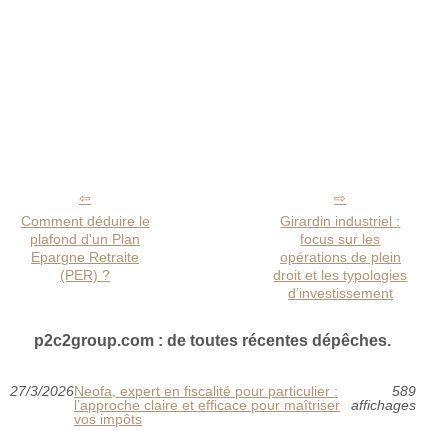
Comment déduire le
Girardin industriel :
plafond d'un Plan
focus sur les
Epargne Retraite
opérations de plein
(PER) ?
droit et les typologies
d’investissement
p2c2group.com : de toutes récentes dépêches.
27/3/2026
Neofa, expert en fiscalité pour particulier :
589
l’approche claire et efficace pour maîtriser
affichages
vos impôts