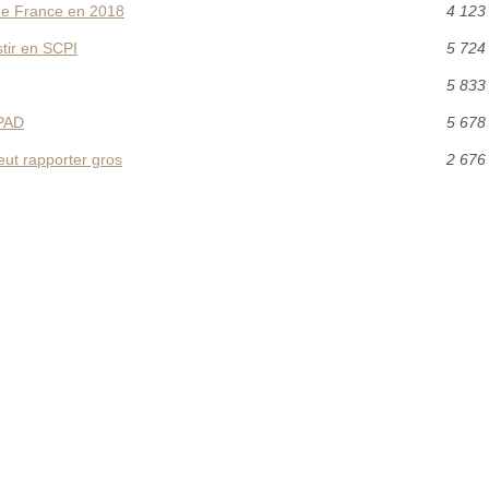
de France en 2018
4 123
stir en SCPI
5 724
5 833
HPAD
5 678
eut rapporter gros
2 676