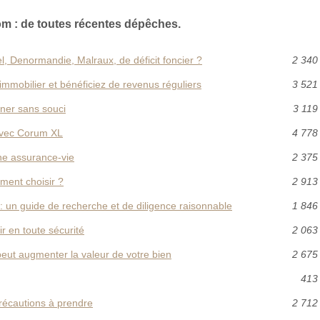
m : de toutes récentes dépêches.
el, Denormandie, Malraux, de déficit foncier ?
2 340
 immobilier et bénéficiez de revenus réguliers
3 521
gner sans souci
3 119
avec Corum XL
4 778
ne assurance-vie
2 375
ement choisir ?
2 913
al: un guide de recherche et de diligence raisonnable
1 846
r en toute sécurité
2 063
peut augmenter la valeur de votre bien
2 675
413 
précautions à prendre
2 712