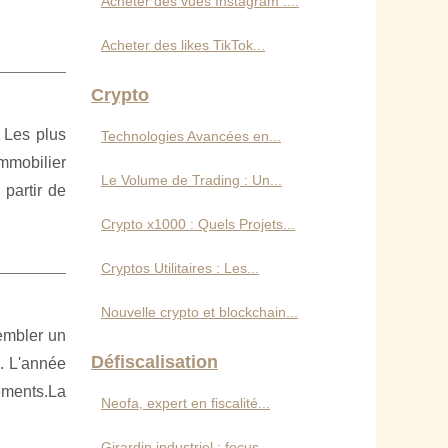
Acheter des vues Instagram :...
Acheter des likes TikTok...
Crypto
 Les plus
Technologies Avancées en...
mmobilier
Le Volume de Trading : Un...
 partir de
Crypto x1000 : Quels Projets...
Cryptos Utilitaires : Les...
Nouvelle crypto et blockchain...
embler un
Défiscalisation
e. L'année
dements.La
Neofa, expert en fiscalité...
Girardin industriel : focus...