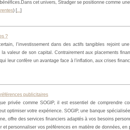
énéfices.Dans cet univers, Stradger se positionne comme une 
arentes
) [
...
]
es ?
tain, l’investissement dans des actifs tangibles rejoint une 
er la valeur de son capital. Contrairement aux placements finan
ui leur confère un avantage face à l'inflation, aux crises financ
éférences publicitaires
que privée comme SOGIP, il est essentiel de comprendre c
peut optimiser votre expérience. SOGIP, une banque spécialisé
ine, offre des services financiers adaptés à vos besoins person
rer et personnaliser vos préférences en matière de données, en p