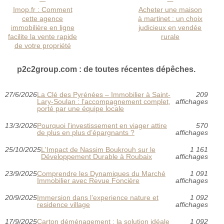
Imop.fr : Comment
Acheter une maison
cette agence
à martinet : un choix
immobilière en ligne
judicieux en vendée
facilite la vente rapide
rurale
de votre propriété
p2c2group.com : de toutes récentes dépêches.
27/6/2026
La Clé des Pyrénées – Immobilier à Saint-
209
Lary-Soulan : l’accompagnement complet,
affichages
porté par une équipe locale
13/3/2026
Pourquoi l’investissement en viager attire
570
de plus en plus d’épargnants ?
affichages
25/10/2025
L'Impact de Nassim Boukrouh sur le
1 161
Développement Durable à Roubaix
affichages
23/9/2025
Comprendre les Dynamiques du Marché
1 091
Immobilier avec Revue Foncière
affichages
20/9/2025
Immersion dans l’experience nature et
1 092
residence village
affichages
17/9/2025
Carton déménagement : la solution idéale
1 092