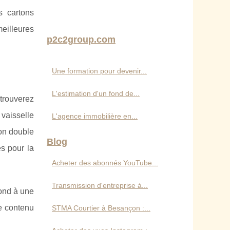
s cartons
meilleures
p2c2group.com
Une formation pour devenir...
L'estimation d'un fond de...
 trouverez
 vaisselle
L'agence immobilière en...
ton double
Blog
s pour la
Acheter des abonnés YouTube...
Transmission d'entreprise à...
pond à une
le contenu
STMA Courtier à Besançon :...