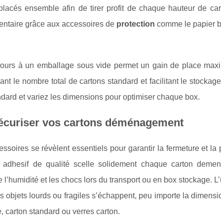
lacés ensemble afin de tirer profit de chaque hauteur de car
mentaire grâce aux accessoires de
protection
comme le papier bu
recours à un emballage sous vide permet un gain de place max
t le nombre total de cartons standard et facilitant le stockage
ndard et variez les dimensions pour optimiser chaque box.
sécuriser vos cartons déménagement
essoires se révèlent essentiels pour garantir la fermeture et la 
 adhesif de qualité scelle solidement chaque carton deme
l’humidité et les chocs lors du transport ou en box stockage. L’u
os objets lourds ou fragiles s’échappent, peu importe la dimens
e, carton standard ou verres carton.