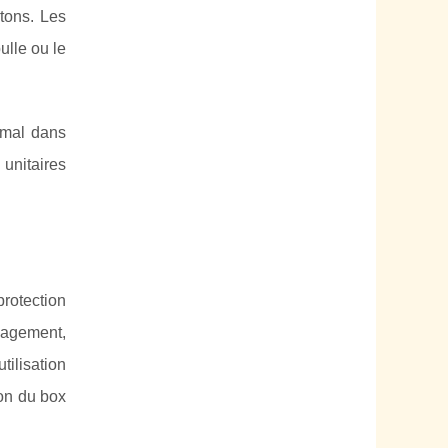
tons. Les
lle ou le
imal dans
 unitaires
protection
nagement,
tilisation
ion du box