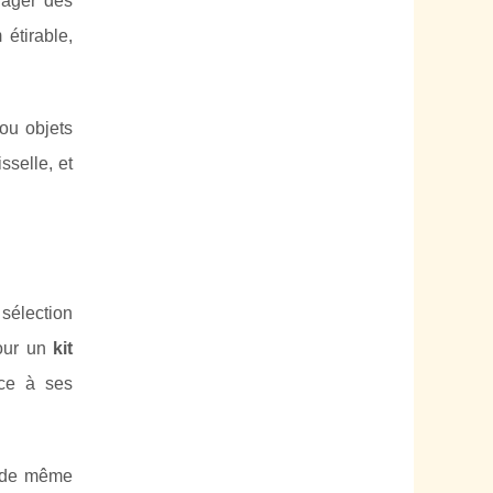
nager des
étirable,
 ou objets
sselle, et
 sélection
pour un
kit
âce à ses
s de même