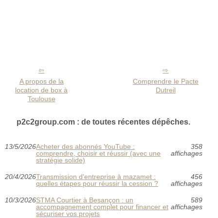
A propos de la
Comprendre le Pacte
location de box à
Dutreil
Toulouse
p2c2group.com : de toutes récentes dépêches.
13/5/2026
Acheter des abonnés YouTube :
358
comprendre, choisir et réussir (avec une
affichages
stratégie solide)
20/4/2026
Transmission d'entreprise à mazamet :
456
quelles étapes pour réussir la cession ?
affichages
10/3/2026
STMA Courtier à Besançon : un
589
accompagnement complet pour financer et
affichages
sécuriser vos projets