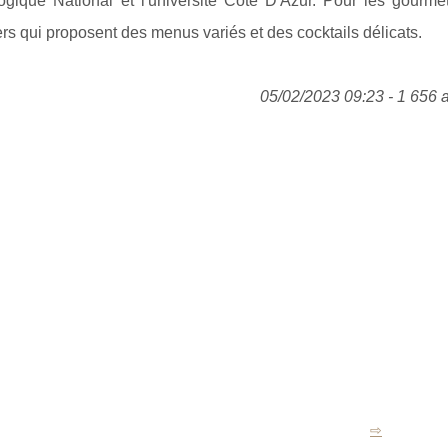
ogique National et l'université Côte D'Azur. Pour les gourmet
rs qui proposent des menus variés et des cocktails délicats.
05/02/2023 09:23 - 1 656 