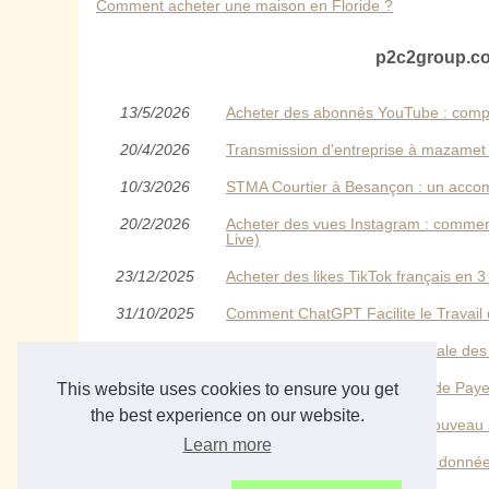
Comment acheter une maison en Floride ?
p2c2group.co
13/5/2026
Acheter des abonnés YouTube : compren
20/4/2026
Transmission d'entreprise à mazamet :
10/3/2026
STMA Courtier à Besançon : un accom
20/2/2026
Acheter des vues Instagram : comment
Live)
23/12/2025
Acheter des likes TikTok français en 3
31/10/2025
Comment ChatGPT Facilite le Travai
18/10/2025
Découvrez l'Excellence Artisanale des
15/10/2025
SEPA Instant et la Vérification de Pa
This website uses cookies to ensure you get
the best experience on our website.
08/10/2025
Vérification du bénéficiaire : Nouvea
Learn more
08/10/2025
Accélérez le traitement de vos donnée