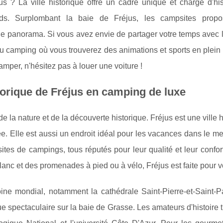
s ? La ville historique offre un cadre unique et chargé d'hist
ds. Surplombant la baie de Fréjus, les campsites propo
ue panorama. Si vous avez envie de partager votre temps avec 
 camping où vous trouverez des animations et sports en plein a
mper, n'hésitez pas à louer une voiture !
torique de Fréjus en camping de luxe
 la nature et de la découverte historique. Fréjus est une ville h
ée. Elle est aussi un endroit idéal pour les vacances dans le me
tes de campings, tous réputés pour leur qualité et leur confor
lanc et des promenades à pied ou à vélo, Fréjus est faite pour v
ine mondial, notamment la cathédrale Saint-Pierre-et-Saint-Pa
ue spectaculaire sur la baie de Grasse. Les amateurs d'histoire 