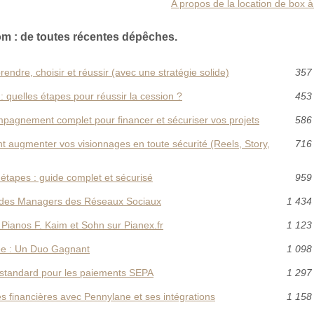
A propos de la location de box 
m : de toutes récentes dépêches.
dre, choisir et réussir (avec une stratégie solide)
357 
 quelles étapes pour réussir la cession ?
453 
pagnement complet pour financer et sécuriser vos projets
586 
 augmenter vos visionnages en toute sécurité (Reels, Story,
716 
 étapes : guide complet et sécurisé
959 
l des Managers des Réseaux Sociaux
1 434
 Pianos F. Kaim et Sohn sur Pianex.fr
1 123
yee : Un Duo Gagnant
1 098
u standard pour les paiements SEPA
1 297
s financières avec Pennylane et ses intégrations
1 158