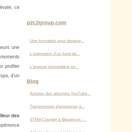
évale, ce
p2c2group.com
Une formation pour devenir...
teurs une
L'estimation d'un fond de...
es moments
 profiter
L'agence immobilière en...
spa, d'un
Blog
Acheter des abonnés YouTube...
Transmission d'entreprise à...
illeur des
STMA Courtier à Besançon :...
xpérience