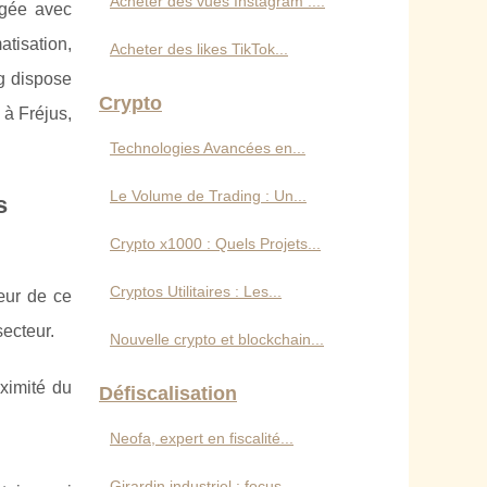
Acheter des vues Instagram :...
agée avec
tisation,
Acheter des likes TikTok...
ng dispose
Crypto
 à Fréjus,
Technologies Avancées en...
Le Volume de Trading : Un...
s
Crypto x1000 : Quels Projets...
Cryptos Utilitaires : Les...
cœur de ce
secteur.
Nouvelle crypto et blockchain...
ximité du
Défiscalisation
Neofa, expert en fiscalité...
Girardin industriel : focus...