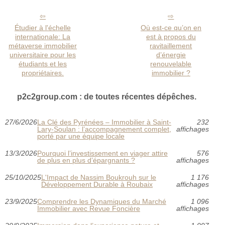
Étudier à l'échelle
Où est-ce qu’on en
internationale: La
est à propos du
métaverse immobilier
ravitaillement
universitaire pour les
d’énergie
étudiants et les
renouvelable
propriétaires.
immobilier ?
p2c2group.com : de toutes récentes dépêches.
27/6/2026
La Clé des Pyrénées – Immobilier à Saint-
232
Lary-Soulan : l’accompagnement complet,
affichages
porté par une équipe locale
13/3/2026
Pourquoi l’investissement en viager attire
576
de plus en plus d’épargnants ?
affichages
25/10/2025
L'Impact de Nassim Boukrouh sur le
1 176
Développement Durable à Roubaix
affichages
23/9/2025
Comprendre les Dynamiques du Marché
1 096
Immobilier avec Revue Foncière
affichages