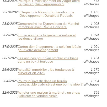
13/3/2026
Pourquoi l’investissement en viager attire
573
de plus en plus d’épargnants ?
affichages
25/10/2025
L'Impact de Nassim Boukrouh sur le
1 165
Développement Durable à Roubaix
affichages
23/9/2025
Comprendre les Dynamiques du Marché
1 093
Immobilier avec Revue Foncière
affichages
20/9/2025
Immersion dans l’experience nature et
1 094
residence village
affichages
17/9/2025
Carton déménagement : la solution idéale
1 094
pour votre déménagement
affichages
08/7/2025
Les astuces pour bien stocker vos biens
1 164
dans un box à toulouse
affichages
28/6/2025
Actualité immobilier : les tendances à
1 279
surveiller en 2025
affichages
26/6/2025
Pourquoi investir dans un terrain
1 064
constructible viabilisé est une bonne idée ?
affichages
12/6/2025
Acheter une maison à martinet : un choix
595
judicieux en vendée rurale
affichages