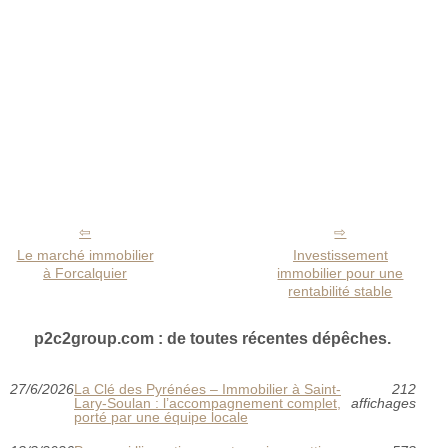
Le marché immobilier
Investissement
à Forcalquier
immobilier pour une
rentabilité stable
p2c2group.com : de toutes récentes dépêches.
27/6/2026
La Clé des Pyrénées – Immobilier à Saint-
212
Lary-Soulan : l’accompagnement complet,
affichages
porté par une équipe locale