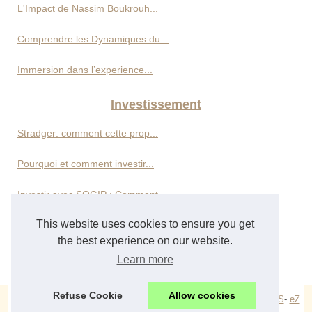
L'Impact de Nassim Boukrouh...
Comprendre les Dynamiques du...
Immersion dans l’experience...
Investissement
Stradger: comment cette prop...
Pourquoi et comment investir...
Investir avec SOGIP : Comment...
This website uses cookies to ensure you get
Décryptage des stratégies...
the best experience on our website.
Les meilleurs investissements...
Learn more
Refuse Cookie
Allow cookies
© 2026
P2c2group.com
-
Schéma les articles
-
Cookies Policy
-
RSS
-
eZ