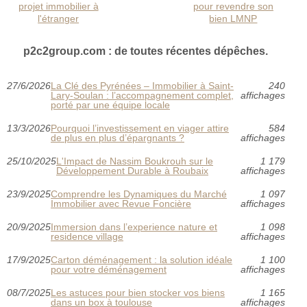
projet immobilier à
pour revendre son
l'étranger
bien LMNP
p2c2group.com : de toutes récentes dépêches.
27/6/2026
La Clé des Pyrénées – Immobilier à Saint-
240
Lary-Soulan : l’accompagnement complet,
affichages
porté par une équipe locale
13/3/2026
Pourquoi l’investissement en viager attire
584
de plus en plus d’épargnants ?
affichages
25/10/2025
L'Impact de Nassim Boukrouh sur le
1 179
Développement Durable à Roubaix
affichages
23/9/2025
Comprendre les Dynamiques du Marché
1 097
Immobilier avec Revue Foncière
affichages
20/9/2025
Immersion dans l’experience nature et
1 098
residence village
affichages
17/9/2025
Carton déménagement : la solution idéale
1 100
pour votre déménagement
affichages
08/7/2025
Les astuces pour bien stocker vos biens
1 165
dans un box à toulouse
affichages