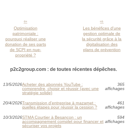
Optimisation
Les bénéfices d'une
patrimoniale :
gestion optimale de
pourquoi réaliser une
la sécurité grâce à la
donation de ses parts
digitalisation des
de SCPI en nue-
plans de prévention
propriété ?
p2c2group.com : de toutes récentes dépêches.
13/5/2026
Acheter des abonnés YouTube :
365
comprendre, choisir et réussir (avec une
affichages
stratégie solide)
20/4/2026
Transmission d'entreprise à mazamet :
461
quelles étapes pour réussir la cession ?
affichages
10/3/2026
STMA Courtier à Besançon : un
594
accompagnement complet pour financer et
affichages
sécuriser vos projets