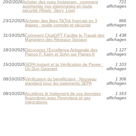
20/2/2026
Acheter des vues Instagram : comment
721
augmenter vos visionnages en toute
affichages
sécurité (Reels, Story, Live)
23/12/2025
Acheter des likes TikTok français en 3
966
étapes : guide complet et sécurisé
affichages
31/10/2025
Comment ChatGPT Facilite le Travail des
1 438
Managers des Réseaux Sociaux
affichages
18/10/2025
Découvrez l'Excellence Artisanale des
1 127
Pianos F. Kaim et Sohn sur Pianex.fr
affichages
15/10/2025
SEPA Instant et la Vérification de Payee :
1 103
Un Duo Gagnant
affichages
08/10/2025
Vérification du bénéficiaire : Nouveau
1 306
standard pour les paiements SEPA
affichages
08/10/2025
Accélérez le traitement de vos données
1 163
financières avec Pennylane et ses
affichages
intégrations