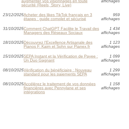
augmenter vos visionnages en toute
affichages
sécurité (Reels, Story, Live)
23/12/2025
Acheter des likes TikTok français en 3
959
étapes : guide complet et sécurisé
affichages
31/10/2025
Comment ChatGPT Facilite le Travail des
1 434
Managers des Réseaux Sociaux
affichages
18/10/2025
Découvrez l'Excellence Artisanale des
1 123
Pianos F. Kaim et Sohn sur Pianex.fr
affichages
15/10/2025
SEPA Instant et la Vérification de Payee :
1 099
Un Duo Gagnant
affichages
08/10/2025
Vérification du bénéficiaire : Nouveau
1 299
standard pour les paiements SEPA
affichages
08/10/2025
Accélérez le traitement de vos données
1 158
financières avec Pennylane et ses
affichages
intégrations