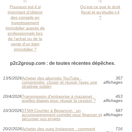
Pourquoi est-il si
Qu’est-ce que le droit
important d'obtenir
fiscal et qu’étudie-t-il
des conseils en
?
investissement
immobilier auprès de
professionnels lors
de l'achat ou de la
vente d'un bien
immobilier ?
p2c2group.com : de toutes récentes dépêches.
13/5/2026
Acheter des abonnés YouTube :
357
comprendre, choisir et réussir (avec une
affichages
stratégie solide)
20/4/2026
Transmission d'entreprise à mazamet :
453
quelles étapes pour réussir la cession ?
affichages
10/3/2026
STMA Courtier à Besançon : un
587
accompagnement complet pour financer et
affichages
sécuriser vos projets
20/2/2026
Acheter des vues Instagram : comment
716